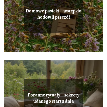
Domowe pasieki – wstęp do
hodowli pszczół
Poranne rytuały – sekrety
udanego startu dnia